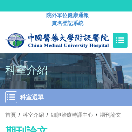
院外單位健康通報
實名登記系統
科室介紹
科室選單
首頁
/
科室介紹
/
細胞治療轉譯中心
/
期刊論文
期刊論文