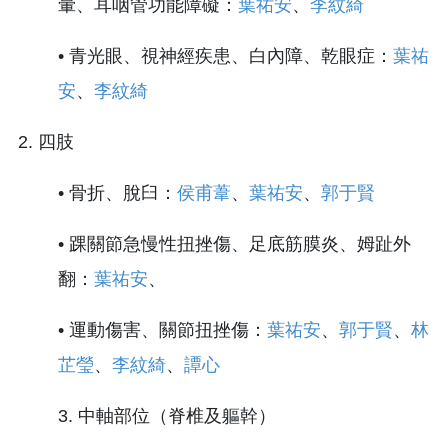
暈、耳咽管功能障礙：
葉祐安
、
李紋綺
• 青光眼、視神經疾患、白內障、乾眼症：
葉祐
安
、
李紋綺
2. 四肢
• 骨折、脫臼：
侯甫葦
、
葉祐安
、
郭于賢
• 踝關節急慢性扭挫傷、足底筋膜炎、姆趾外
翻：
葉祐安
、
• 運動傷害、關節扭挫傷：
葉祐安
、
郭于賢
、
林
芷瑩
、
李紋綺
、
譚心
3. 中軸部位（脊椎及軀幹）