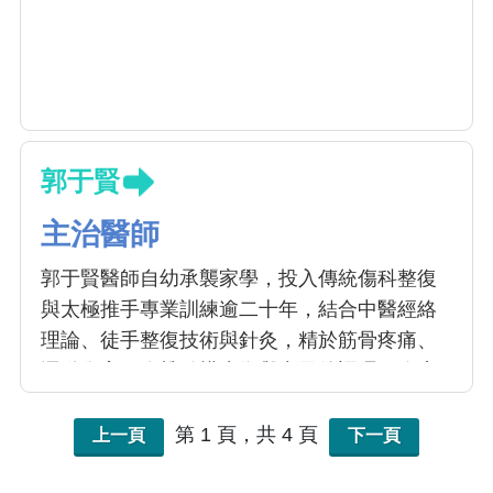
郭于賢
主治醫師
郭于賢醫師自幼承襲家學，投入傳統傷科整復
與太極推手專業訓練逾二十年，結合中醫經絡
理論、徒手整復技術與針灸，精於筋骨疼痛、
運動傷害、脊椎結構失衡與中風後調理。臨床
上擅長將太極動作中的呼吸、穩定與鬆柔原
理，導入患者衛教與居家復健，提升治療效
第 1 頁，共 4 頁
上一頁
下一頁
果，強化病患自我調養的能力，並致力於推廣