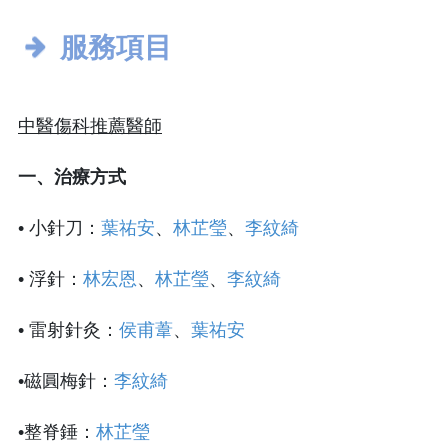
服務項目
中醫傷科推薦醫師
一、治療方式
• 小針刀：
葉祐安
、
林芷瑩
、
李紋綺
• 浮針：
林宏恩
、
林芷瑩
、
李紋綺
• 雷射針灸：
侯甫葦
、
葉祐安
•磁圓梅針：
李紋綺
•整脊錘：
林芷瑩