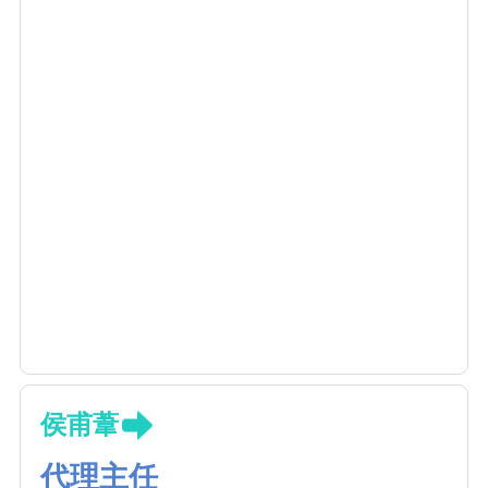
侯甫葦
代理主任