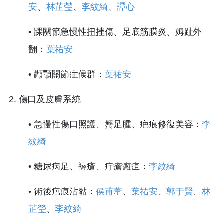
安
、
林芷瑩
、
李紋綺
、
譚心
• 踝關節急慢性扭挫傷、足底筋膜炎、姆趾外
翻：
葉祐安
• 顳顎關節症候群：
葉祐安
2. 傷口及皮膚系統
• 急慢性傷口照護、蟹足腫、疤痕修復美容：
李
紋綺
• 糖尿病足、褥瘡、疔瘡癰疽：
李紋綺
• 術後疤痕沾黏：
侯甫葦
、
葉祐安
、
郭于賢
、
林
芷瑩
、
李紋綺