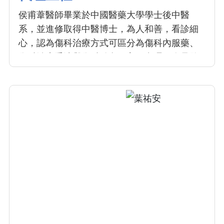
侯甫葦醫師畢業於中國醫藥大學學士後中醫
系，並進修取得中醫博士，為人和善，看診細
心，認為傷科治療方式可區分為傷科內服藥、
傷科治療手法與傷科針灸，主要處理肌肉骨骼
關節疼痛、酸麻脹等疾病。專長於骨折整復與
後遺症之治療、退化性關節疾病與癌症放化療
之副作用，透過手法整復、內服藥與針灸處
理，加快患處腫脹消除與復原。