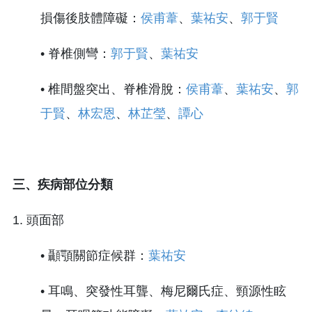
損傷後肢體障礙：
侯甫葦
、
葉祐安
、
郭于賢
• 脊椎側彎：
郭于賢
、
葉祐安
• 椎間盤突出、脊椎滑脫：
侯甫葦
、
葉祐安
、
郭
于賢
、
林宏恩
、
林芷瑩
、
譚心
三、疾病部位分類
1. 頭面部
• 顳顎關節症候群：
葉祐安
• 耳鳴、突發性耳聾、梅尼爾氏症、頸源性眩