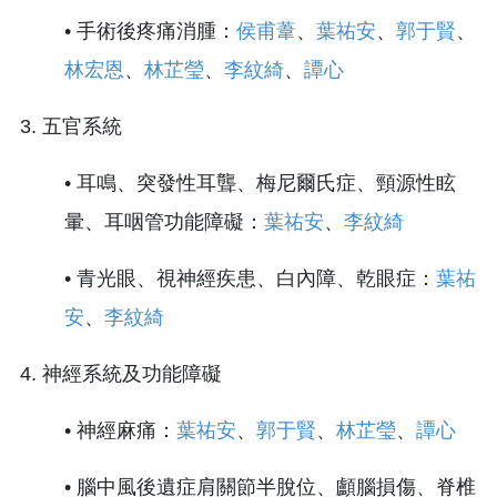
• 手術後疼痛消腫：
侯甫葦
、
葉祐安
、
郭于賢
、
林宏恩
、
林芷瑩
、
李紋綺
、
譚心
3. 五官系統
• 耳鳴、突發性耳聾、梅尼爾氏症、頸源性眩
暈、耳咽管功能障礙：
葉祐安
、
李紋綺
• 青光眼、視神經疾患、白內障、乾眼症：
葉祐
安
、
李紋綺
4. 神經系統及功能障礙
• 神經麻痛：
葉祐安
、
郭于賢
、
林芷瑩
、
譚心
• 腦中風後遺症肩關節半脫位、顱腦損傷、脊椎