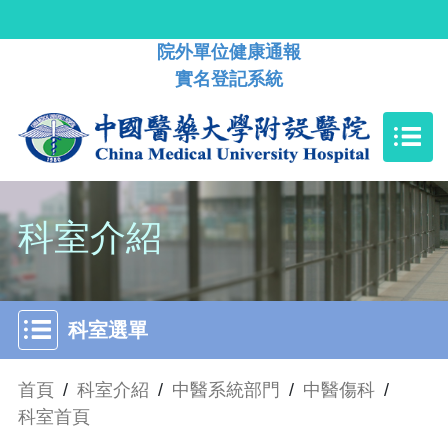
院外單位健康通報
實名登記系統
科室介紹
科室選單
首頁
/
科室介紹
/
中醫系統部門
/
中醫傷科
/
科室首頁