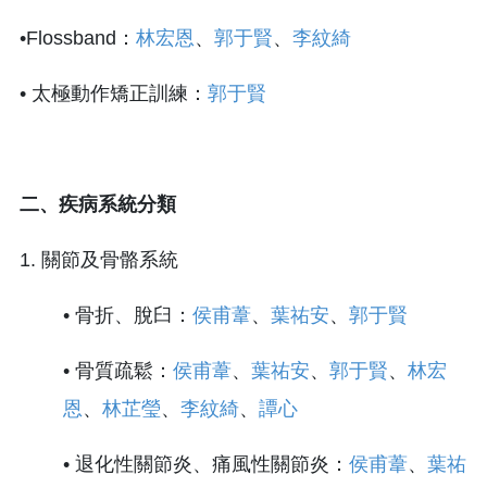
•Flossband：
林宏恩
、
郭于賢
、
李紋綺
• 太極動作矯正訓練：
郭于賢
二、疾病系統分類
1. 關節及骨骼系統
• 骨折、脫臼：
侯甫葦
、
葉祐安
、
郭于賢
• 骨質疏鬆：
侯甫葦
、
葉祐安
、
郭于賢
、
林宏
恩
、
林芷瑩
、
李紋綺
、
譚心
• 退化性關節炎、痛風性關節炎：
侯甫葦
、
葉祐