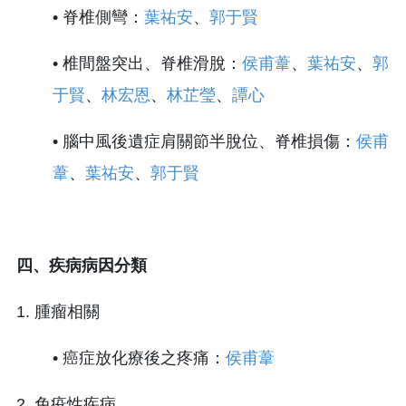
• 脊椎側彎：
葉祐安
、
郭于賢
• 椎間盤突出、脊椎滑脫：
侯甫葦
、
葉祐安
、
郭
于賢
、
林宏恩
、
林芷瑩
、
譚心
• 腦中風後遺症肩關節半脫位、脊椎損傷：
侯甫
葦
、
葉祐安
、
郭于賢
四、疾病病因分類
1. 腫瘤相關
• 癌症放化療後之疼痛：
侯甫葦
2. 免疫性疾病