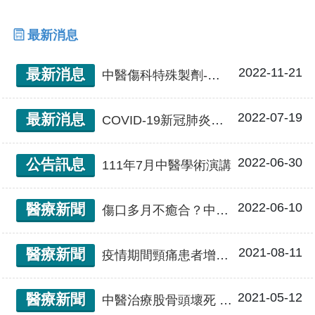
融合傳統文化與現代醫學的身心健康之道。 郭
醫師親切溫和、幽默風趣，擅長以貼近生活的
最新消息
語言解說病情，建立醫病間良好溝通與信任。
2022-11-21
最新消息
中醫傷科特殊製劑-內服外敷，雙管齊下
2022-07-19
最新消息
COVID-19新冠肺炎後遺症 中西醫照護門診 – 針灸傷科
2022-06-30
公告訊息
111年7月中醫學術演講
2022-06-10
醫療新聞
傷口多月不癒合？中醫教你5步驟對治褥瘡
2021-08-11
醫療新聞
疫情期間頸痛患者增加 改良式針灸「浮針」舒緩頸部不適
2021-05-12
醫療新聞
中醫治療股骨頭壞死 延緩人工髖關節置換