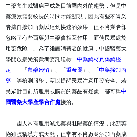
中藥養生或醫病已成為目前國內外的趨勢，但是中
藥療效需要較長的時間才能顯現，因此有些不肖業
者擅自摻加西藥以達到快速的效果，但不肖業者卻
忽略了有些西藥與中藥會相互作用，而使民眾處於
用藥危險中。為了維護消費者的健康，中國醫藥大
學開放接受消費者委託送檢「
中藥藥材真偽藥鑑
定
」、「
農藥殘留
」、「
重金屬
」、「
中藥摻加西
藥
」等檢測服務，藉以提醒民眾注意用藥安全。若
民眾對目前所服用或購買的藥品有疑慮，都可與
中
國醫藥大學產學合作處
接洽。
國人常有服用減肥藥與壯陽藥的情況，此類藥
物雖號稱漢方或天然，但常有不肖廠商添加西藥成