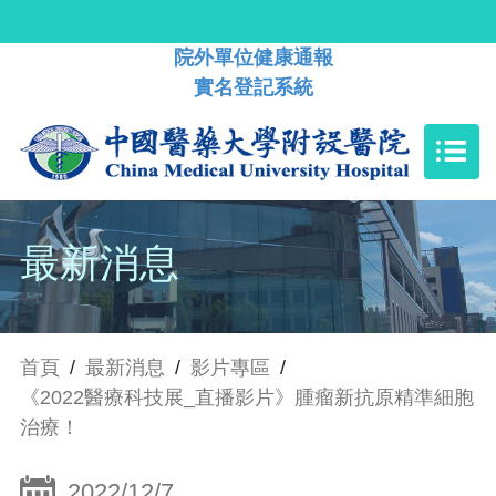
院外單位健康通報
實名登記系統
最新消息
首頁
/
最新消息
/
影片專區
/
《2022醫療科技展_直播影片》腫瘤新抗原精準細胞
治療！
2022/12/7