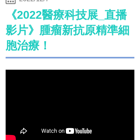
《2022醫療科技展_直播
影片》腫瘤新抗原精準細
胞治療！