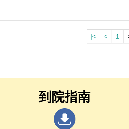
|<
<
1
到院指南