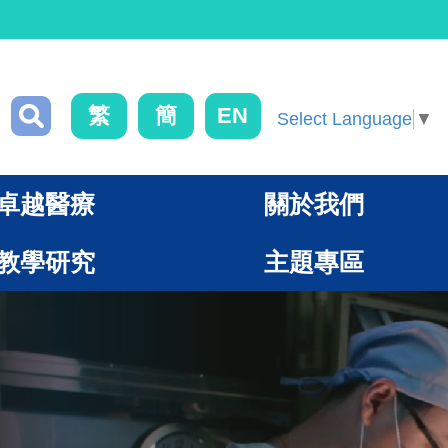
繁
簡
EN
Select Language
▼
卓越醫療
關於我們
教學研究
主題專區