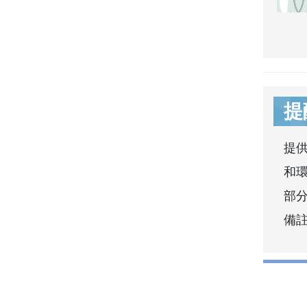
提
提
和
部分
備