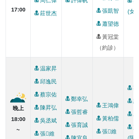
周仁偉
許偉帆
吳
17:00
張凱智
(女)
莊世杰
蕭望德
黃冠棠
（約診）
温家昇
邱逸民
莊
蔡宗佑
鄭幸弘
謝
王鴻偉
陳昇弘
晚上
張哲睿
邱
黃柏儒
18:00
吳丞斌
張育誠
彭
~
張維
張維
陳宜良
(限