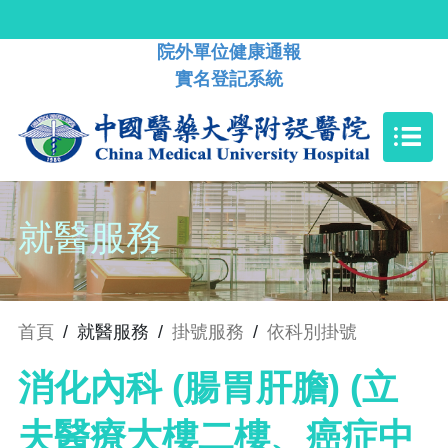
院外單位健康通報
實名登記系統
就醫服務
首頁
/
就醫服務
/
掛號服務
/
依科別掛號
消化內科 (腸胃肝膽) (立
夫醫療大樓二樓、癌症中