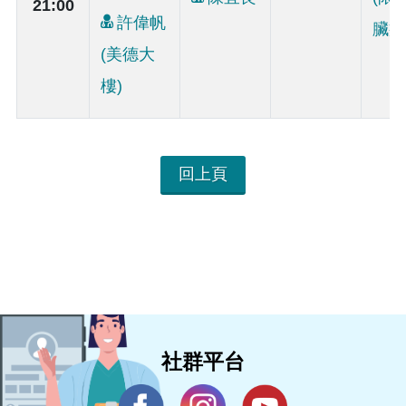
21:00
許偉帆
臟疾
(美德大
樓)
回上頁
社群平台