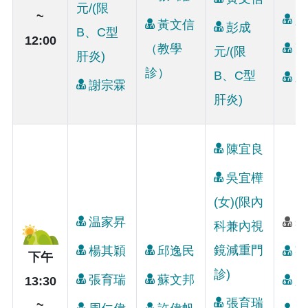
元/(限
~
顏
黃文信
彭成
B、C型
12:00
（教學
高
元/(限
肝炎)
診）
B、C型
賴
謝宗霖
肝炎)
陳宜良
吳宜樺
(女)(限內
温家昇
李
科兼內視
鏡減重門
楊其穎
邱逸民
張
下午
診)
張育瑞
蘇文邦
顏
13:30
張育瑞
~