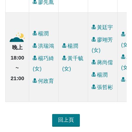
廖先胤
黃廷宇
楊潤
黃
廖翊芳
(女)
洪瑞鴻
楊潤
晚上
(女)
林
18:00
楊巧綺
黃千毓
蔣尚儒
(女)
~
(女)
(女)
楊潤
21:00
楊
何政育
張哲彬
回上頁