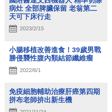
國附醫達文西機器人 精準切除
病灶 全部脾臟保留 老翁第二
天可下床行走
2023/2/15
小腸移植改善進食！39歲男戰
勝侵襲性腹內類結節纖維瘤
2022/6/1
免疫細胞輔助治療肝癌第四期
拼布老師拚出新生機
2021/11/24