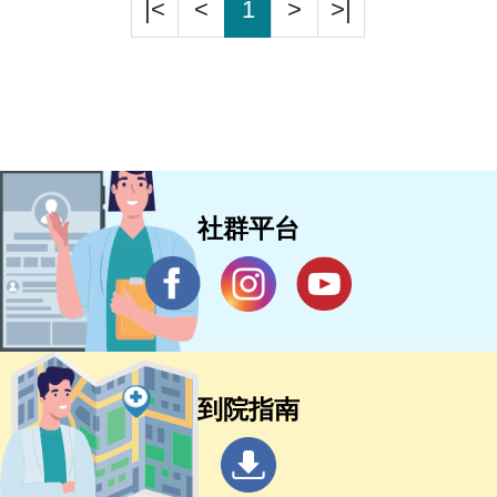
|<
<
1
>
>|
社群平台
到院指南