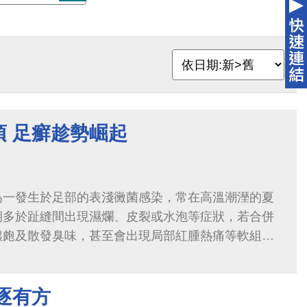
頂 足癬趁勢崛起
為一發生於足部的表淺黴菌感染，常在高溫潮溼的夏
期多於趾縫間出現濕爛、皮裂或水泡等症狀，若合併
膿皰及散發臭味，甚至會出現局部紅腫熱痛等軟組織
逐有方