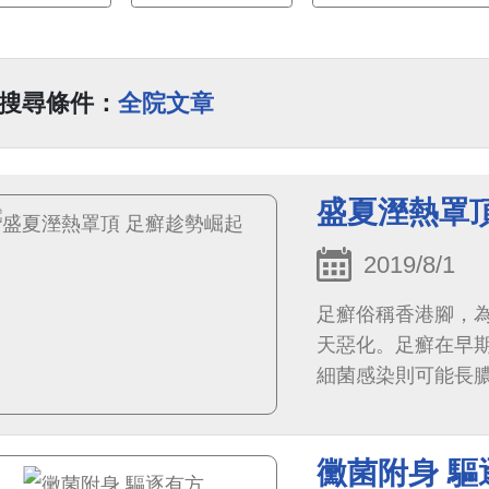
搜尋條件：
全院文章
盛夏溼熱罩
2019/8/1
足癬俗稱香港腳，
天惡化。足癬在早
細菌感染則可能長
感染的現象。
黴菌附身 驅