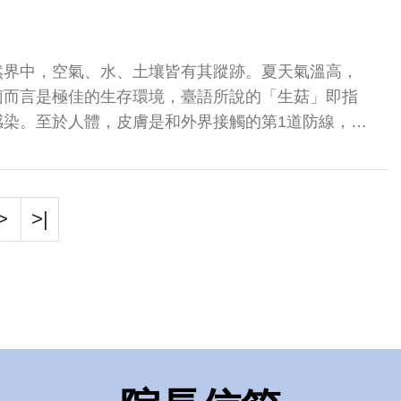
然界中，空氣、水、土壤皆有其蹤跡。夏天氣溫高，
菌而言是極佳的生存環境，臺語所說的「生菇」即指
感染。至於人體，皮膚是和外界接觸的第1道防線，防
角質層中的角質蛋白是黴菌主要的養分...
>
>|