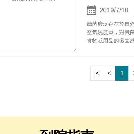
2019/7/10
黴菌廣泛存在於自
空氣濕度重，對黴
食物或用品的黴菌
禦主力為角質層，而
|<
<
1