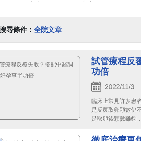
搜尋條件：
全院文章
試管療程反
功倍
2022/11/3
臨床上常見許多患
是反覆取卵顆數仍
是取卵後顆數雖夠
後，碎片或型態不佳
徹底治療更