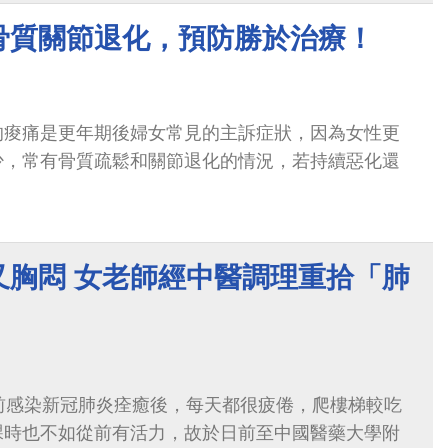
失的肌力也逐漸回復。
骨質關節退化，預防勝於治療！
的痠痛是更年期後婦女常見的主訴症狀，因為女性更
少，常有骨質疏鬆和關節退化的情況，若持續惡化還
又胸悶 女老師經中醫調理重拾「肺
前感染新冠肺炎痊癒後，每天都很疲倦，爬樓梯較吃
課時也不如從前有活力，故於日前至中國醫藥大學附