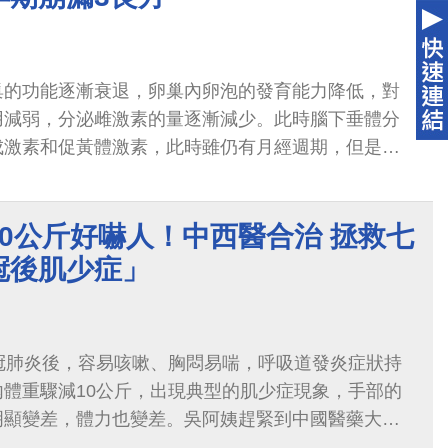
巢的功能逐漸衰退，卵巢內卵泡的發育能力降低，對
用減弱，分泌雌激素的量逐漸減少。此時腦下垂體分
成激素和促黃體激素，此時雖仍有月經週期，但是無
並最終停止排卵。
0公斤好嚇人！中西醫合治 拯救七
冠後肌少症」
冠肺炎後，容易咳嗽、胸悶易喘，呼吸道發炎症狀持
體重驟減10公斤，出現典型的肌少症現象，手部的
明顯變差，體力也變差。吳阿姨趕緊到中國醫藥大學
合科門診尋求治療後，吳阿姨不僅咳嗽解除，呼吸道