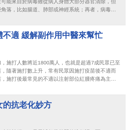
症可能來自於病毒雖從病人身體大部分器官清除，但
些角落，比如腸道、肺部或神經系統；再者，病毒肆
多種細胞，並引發過度活躍的免疫反應...
體不適 緩解副作用中醫來幫忙
，施打人數將近1800萬人，也就是超過7成民眾已至
苗，隨著施打數上升，常有民眾因施打疫苗後不適而
苗，施打後最常見的不適以注射部位紅腫疼痛為主，
上述症狀在經過約1-2周後多半能獲得緩解。但少數
疫苗刺激後，產生的紊亂較難自行恢復，而需要另外
女的抗老化妙方