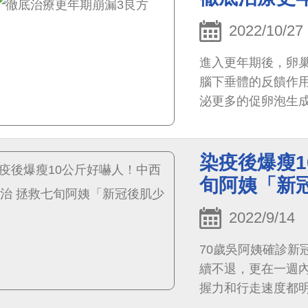
2022/10/27
進入更年期後，卵
腦下垂體的反饋作
泌更多的促卵泡生
排卵性周期增多，
染疫後爆瘦1
旬阿姨「新
2022/9/14
70歲吳阿姨確診新
續不退，更在一週內
握力和行走速度都
附設醫院中西醫結