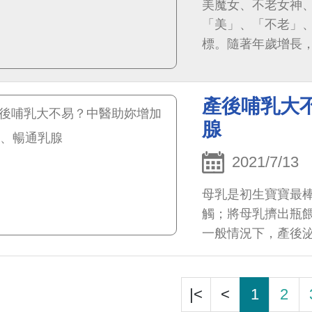
美魔女、不老女神
「美」、「不老」
標。隨著年歲增長
由中年熟女慢慢邁向
產後哺乳大
腺
2021/7/13
母乳是初生寶寶最
觸；將母乳擠出瓶餵
一般情況下，產後
泌乳600~1000ml。
|<
<
1
2