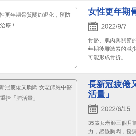
發炎症狀緩解，流
女性更年期
2022/9/7
骨骼、肌肉與關節
年期後雌激素的減
可能形成骨折。
長新冠疲倦
活量」
2022/6/15
35歲女老師三個月
力，感覺胸悶，授