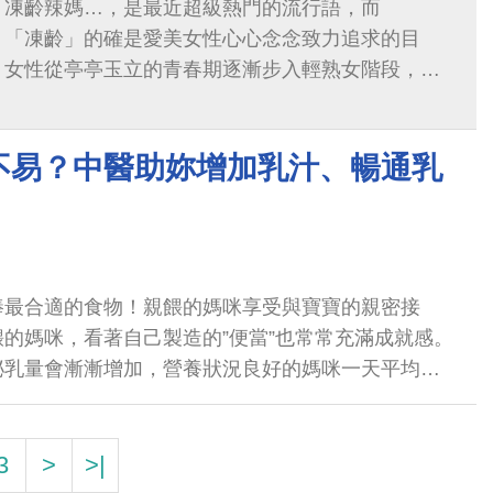
、凍齡辣媽…，是最近超級熱門的流行語，而
、「凍齡」的確是愛美女性心心念念致力追求的目
，女性從亭亭玉立的青春期逐漸步入輕熟女階段，再
視茫茫髮蒼蒼而齒牙動搖的老年...
不易？中醫助妳增加乳汁、暢通乳
棒最合適的食物！親餵的媽咪享受與寶寶的親密接
的媽咪，看著自己製造的”便當”也常常充滿成就感。
泌乳量會漸漸增加，營養狀況良好的媽咪一天平均可
3
>
>|