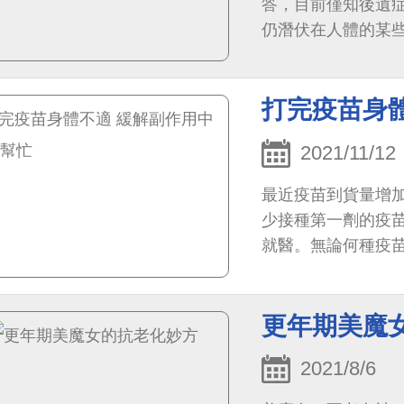
答，目前僅知後遺
仍潛伏在人體的某
虐期會直接感染人體
打完疫苗身
2021/11/12
最近疫苗到貨量增加
少接種第一劑的疫
就醫。無論何種疫
其次是發燒與倦怠，
患者的免疫系統經
更年期美魔
的醫療協助
2021/8/6