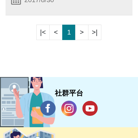
|<
<
1
>
>|
社群平台