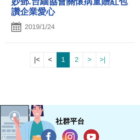
妙鄧.台緬協會關懷病童贈紅包
讚企業愛心
2019/1/24
|<
<
1
2
>
>|
社群平台