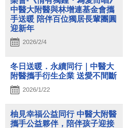
樂會-《情有獨鍾・為愛而唱》
中醫大附醫與林增連基金會攜
手送暖 陪伴百位獨居長輩團圓
迎新年
2026/2/4
冬日送暖．永續同行｜中醫大
附醫攜手衍生企業 送愛不間斷
2026/1/22
柚見幸福公益同行 中醫大附醫
攜手公益夥伴，陪伴孩子迎接