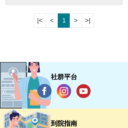
|<
<
1
>
>|
社群平台
到院指南