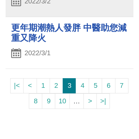
2022/3/2
更年期潮熱人發胖 中醫助您減
重又降火
2022/3/1
|<
<
1
2
3
4
5
6
7
8
9
10
…
>
>|