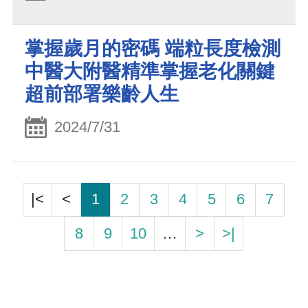
掌握歲月的密碼 端粒長度檢測
中醫大附醫精準掌握老化關鍵
超前部署樂齡人生
2024/7/31
|<
<
1
2
3
4
5
6
7
8
9
10
…
>
>|