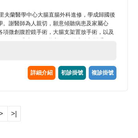
克里夫蘭醫學中心大腸直腸外科進修，學成歸國後
學。謝醫師為人親切，願意傾聽病患及家屬心
各項微創腹腔鏡手術，大腸支架置放手術，以及
023年再度出國進修複雜型肛門廔管相關手術，
可以提高複雜型肛門廔管手術治癒率
詳細介紹
初診掛號
複診掛號
>
>|