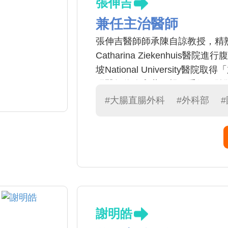
張伸吉
兼任主治醫師
張伸吉醫師師承陳自諒教授，精
Catharina Ziekenhui
坡National University
張醫師為人和藹可親，手術經驗
一指，尤其專精「大腸直腸癌」
#大腸直腸外科
#外科部
科室的負責人。
112年傑出主治醫師
謝明皓