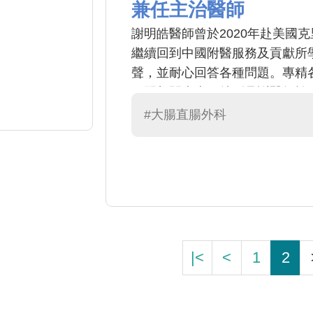
兼任主治醫師
謝明皓醫師曾於2020年赴美國
繼續回到中國附醫服務及貢獻所
聲，並耐心回答各種問題。專精
肛門相關疾病。特別是謝醫師於2
配合改良型肛門廔管結紮手術，
#大腸直腸外科
|<
<
1
2