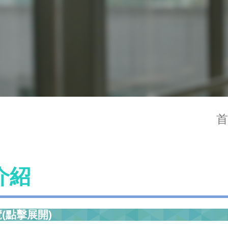
首
介紹
(點擊展開)