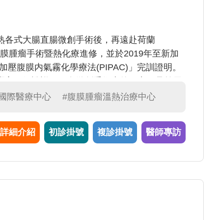
熟各式大腸直腸微創手術後，再遠赴荷蘭
s醫院進行腹膜腫瘤手術暨熱化療進修，並於2019年至新加
醫院取得「加壓腹膜内氣霧化學療法(PIPAC)」完訓證明。
豐富，解說詳細，在微創手術上的研究更是首屈
及「腹膜惡性腫瘤」的治療，目前也擔任這兩個
#國際醫療中心
#腹膜腫瘤溫熱治療中心
詳細介紹
初診掛號
複診掛號
醫師專訪