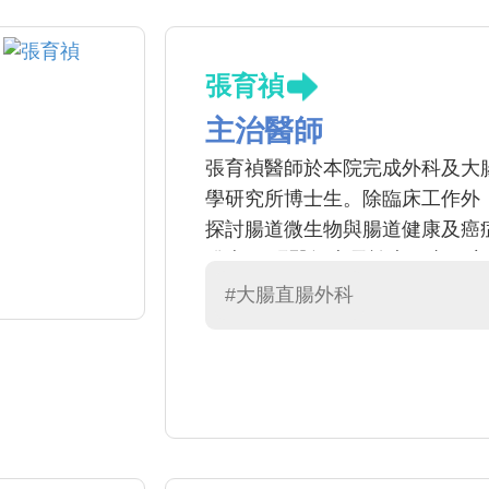
張育禎
主治醫師
張育禎醫師於本院完成外科及大
學研究所博士生。除臨床工作外
探討腸道微生物與腸道健康及癌
發表。 張醫師專長於大腸直腸
療，並提供舒適無痛的大腸鏡檢
#大腸直腸外科
熟悉3D腹腔鏡及達文西機械手
復及生活品質。診療過程中重視
供專業、細心且值得信賴的醫療