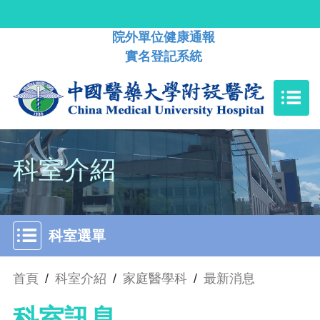
院外單位健康通報
實名登記系統
科室介紹
科室選單
首頁
/
科室介紹
/
家庭醫學科
/
最新消息
科室訊息