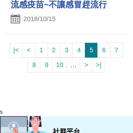
流感疫苗~不讓感冒趕流行
2018/10/15
|<
<
1
2
3
4
5
6
7
8
9
10
…
>
>|
s
社群平台