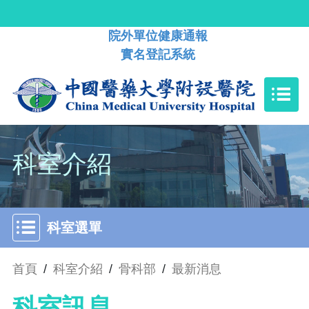
院外單位健康通報
實名登記系統
科室介紹
科室選單
首頁
/
科室介紹
/
骨科部
/
最新消息
科室訊息