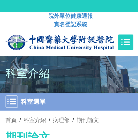
院外單位健康通報
實名登記系統
科室介紹
科室選單
首頁
/
科室介紹
/
病理部
/
期刊論文
期刊論文