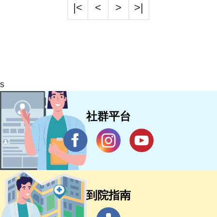
|<
<
>
>|
s
社群平台
到院指南