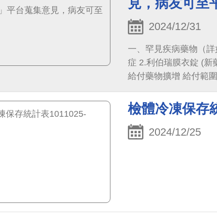
見，病友可至
2024/12/31
一、罕見疾病藥物（詳如附檔） 1.扶佐高凍晶注射劑(
症 2.利伯瑞膜衣錠 (
給付藥物擴增 給付範圍 )：多發性硬化
醫材病友意見分享」平台htt
與特材-健保藥品-病友意見分享 三、若有平台操作及
檢體冷凍保存統計表
諮詢服務專線02-27065
2024/12/25