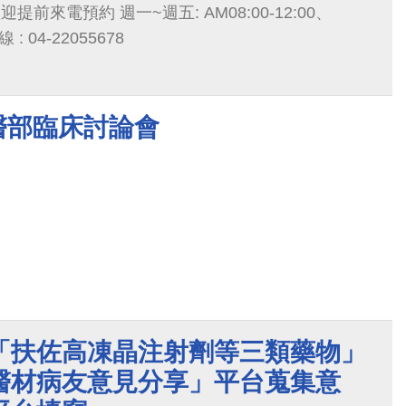
 : 04-22055678
檢醫部臨床討論會
「扶佐高凍晶注射劑等三類藥物」
醫材病友意見分享」平台蒐集意