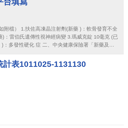
平台填寫
新藥 )：軟骨發育不全
新藥)：雷伯氏遺傳性視神經病變 3.瑪威克錠 10毫克 (已
 症 二、中央健康保險署「新藥及新
ps://www.nhi.gov.tw/，首頁-健保服務-健保藥品
相關問題，請洽健保署
1011025-1131130
866轉1557。