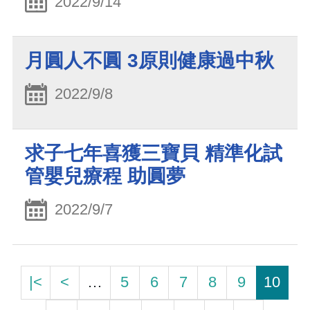
2022/9/14
月圓人不圓 3原則健康過中秋
2022/9/8
求子七年喜獲三寶貝 精準化試
管嬰兒療程 助圓夢
2022/9/7
|<
<
…
5
6
7
8
9
10