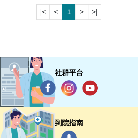
|<
<
1
>
>|
社群平台
到院指南