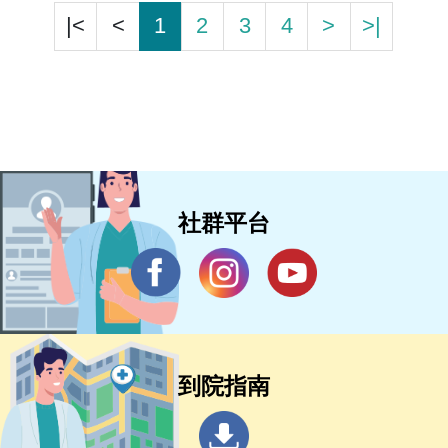
|<
<
1
2
3
4
>
>|
社群平台
到院指南