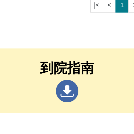
|<
<
1
到院指南