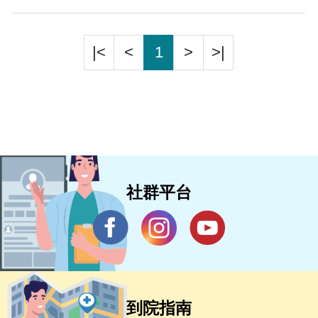
|<
<
1
>
>|
社群平台
到院指南