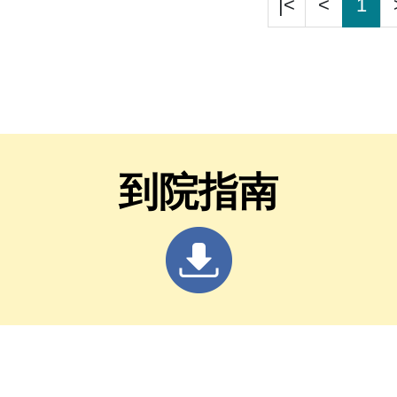
|<
<
1
到院指南