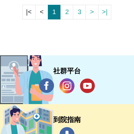
|<
<
1
2
3
>
>|
社群平台
到院指南