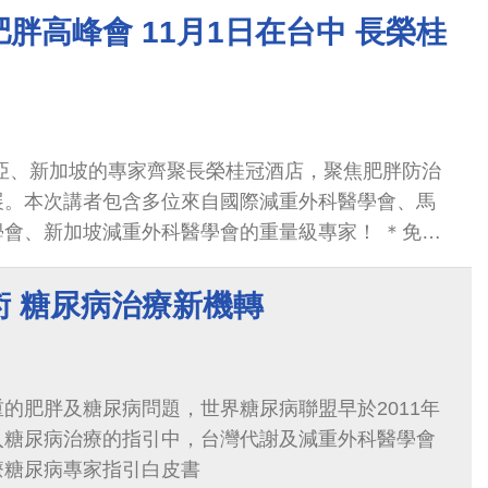
代謝內外科醫學會理事長與醫師專家，聚焦亞洲肥胖
胖高峰會 11月1日在台中 長榮桂
戰，配合衛福部新南向計畫下，更推進臺馬星三國國
跨國醫療合作新篇章。
西亞、新加坡的專家齊聚長榮桂冠酒店，聚焦肥胖防治
展。本次講者包含多位來自國際減重外科醫學會、馬
學會、新加坡減重外科醫學會的重量級專家！ ＊免費
術 糖尿病治療新機轉
的肥胖及糖尿病問題，世界糖尿病聯盟早於2011年
入糖尿病治療的指引中，台灣代謝及減重外科醫學會
療糖尿病專家指引白皮書