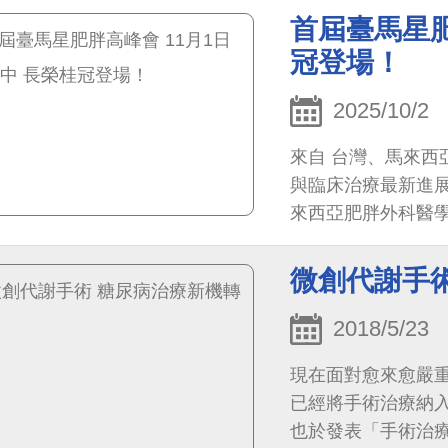
加坡三國的肥胖與
首屆臺馬星肥
防治現況、臨床挑
冠登場！
際合作契機，開啟
2025/10/2
來自 台灣、馬來
與臨床治療最新進
來西亞肥胖外科醫
報名
微創代謝手
2018/5/23
現在面對愈來愈嚴重
已經將手術治療納
也於發表「手術治