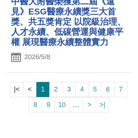
中醫大附醫榮獲第二屆《遠
見》ESG醫療永續獎三大首
獎、共五獎肯定 以院級治理、
人才永續、低碳營運與健康平
權 展現醫療永續整體實力
2026/5/8
|<
<
1
2
3
4
5
6
7
8
9
10
…
>
>|