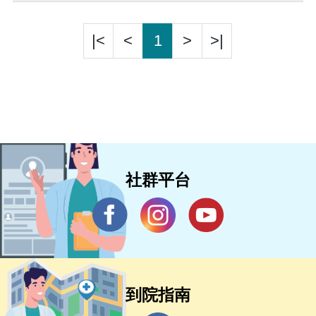
|<
<
1
>
>|
社群平台
到院指南