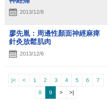
神經痛
2013/12/8
廖先胤：周邊性顏面神經麻痺
針灸放鬆肌肉
2013/12/6
|<
<
1
2
3
4
5
6
7
8
9
>
>|