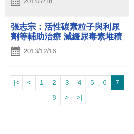
2014/7/18
張志宗：活性碳素粒子與利尿
劑等輔助治療 減緩尿毒素堆積
2013/12/16
|<
<
1
2
3
4
5
6
7
8
>
>|