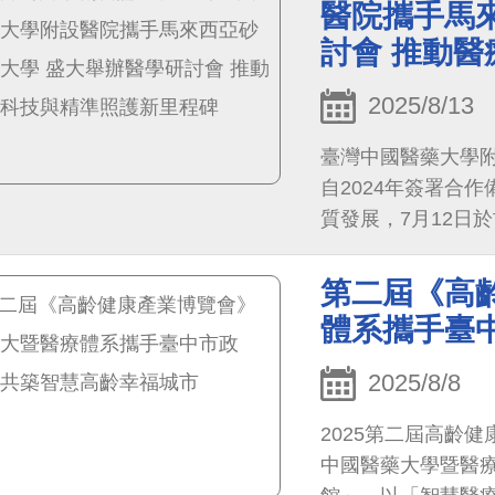
醫院攜手馬
討會 推動
2025/8/13
臺灣中國醫藥大學附設
自2024年簽署合
質發展，7月12日於
Medical Technol
癌症質子治療、醫
第二屆《高
尖端技術。中醫大
體系攜手臺
次會議不僅展現臺
作的新篇章，期盼
2025/8/8
2025第二屆高齡
中國醫藥大學暨醫