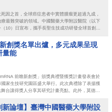
大死因之首，全球癌症患者中實體腫瘤更超過九成，
胞治療最難突破的領域。中國醫藥大學附設醫院（以下
（10）日宣布，攜手長聖生技成功研發全球首創
向外泌體平台」，可直接在體內編程T細胞，生成具多靶向
CAR-T細胞，於多項實體癌動物實驗中展現顯著療
德納新創獎名單出爐，多元成果呈現
癌細胞，為末期實體癌治療帶來全新策略。
研量能
灣 mRNA 前瞻新創獎」頒獎典禮暨獲獎計畫發表會於
假台北市國家生技研究園區盛大舉行。此次典禮除了表揚獲
供舞台讓得獎人分享其研究計畫亮點。此外，莫德納
傳染病領域科學家也跨海來台親臨現場發表演講，並與在
流互動。
創新論壇】臺灣中國醫藥大學附設