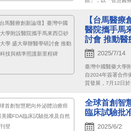
館」，以「智慧醫
長官、臺中市政府
也帶領市府團隊蒞
【台馬醫療
林昭庚與中醫大附
醫院攜手馬
暨醫療體系聚焦四
討會 推動
點」、「智慧醫療科
治療」、「生醫創
2025/7/14
瞻思維與行動力。
臺灣中國醫藥大學附設
自2024年簽署合
質發展，7月12日於
Medical Technol
癌症質子治療、醫
全球首創智慧
尖端技術。中醫大
臨床試驗批
次會議不僅展現臺
作的新篇章，期盼
2025/6/2