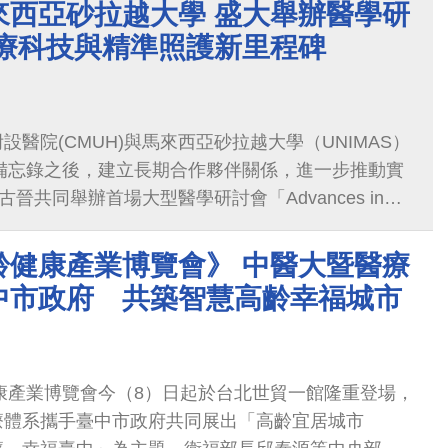
來西亞砂拉越大學 盛大舉辦醫學研
醫療科技與精準照護新里程碑
醫院(CMUH)與馬來西亞砂拉越大學（UNIMAS）
作備忘錄之後，建立長期合作夥伴關係，進一步推動實
古晉共同舉辦首場大型醫學研討會「Advances in
ogy and Patient Care Symposium」，聚焦肥胖治療、
療人工智慧、帕金森症新療法及心房顫動治療等精准
齡健康產業博覽會》 中醫大暨醫療
附醫國際醫療中心黃致錕院長在開幕致詞中表示，此
中市政府 共築智慧高齡幸福城市
灣在精准醫療與創新科技的成果，也開啟台馬醫療合
雙方持續深化交流、共同造福民眾健康。
健康產業博覽會今（8）日起於台北世貿一館隆重登場，
療體系攜手臺中市政府共同展出「高齡宜居城市