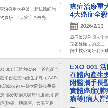
變，這位外科權威
癌症治療重
4大癌症全殺
2026/2/13
癌症長期為國人十
克各種類型的癌症
與生技公司研發全球
向辨識能力的奈米抗
療效，甚至可完全
EXO 001
腦瘤，預計最快於
在體內產生多
附醫攜手長
實體癌症(
瘤等)病人皆