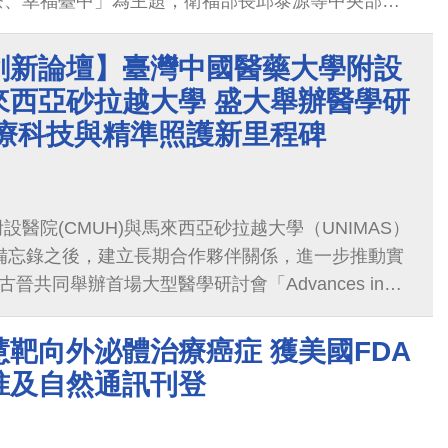
療、幸福臺中」為主題，衛福部長邱泰源等中央部會
衛生局局長曾梓展、臺中市政府經濟發展局長張峯源
臨指導，並與中醫大暨醫療體系董事長蔡長海、董事
創新論壇】臺灣中國醫藥大學附設
醫院長周德陽等貴賓共同啟動開幕儀式。本次中醫大
來西亞砂拉越大學 盛大舉辦醫學研
大核心重點「臺中市立老人復健綜合醫院營運亮
醫療科技與精準照護新里程碑
技與生成式AI機器人」、「靶向外泌體退化性疾病
新精準癌症治療」，展現在高齡健康城市發展上的前
醫院(CMUH)與馬來西亞砂拉越大學（UNIMAS）
作備忘錄之後，建立長期合作夥伴關係，進一步推動實
古晉共同舉辦首場大型醫學研討會「Advances in
ogy and Patient Care Symposium」，聚焦肥胖治療、
療人工智慧、帕金森症新療法及心房顫動治療等精准
靶向外泌體治療癌症 獲美國FDA
附醫國際醫療中心黃致錕院長在開幕致詞中表示，此
准及自然通訊刊登
灣在精准醫療與創新科技的成果，也開啟台馬醫療合
雙方持續深化交流、共同造福民眾健康。