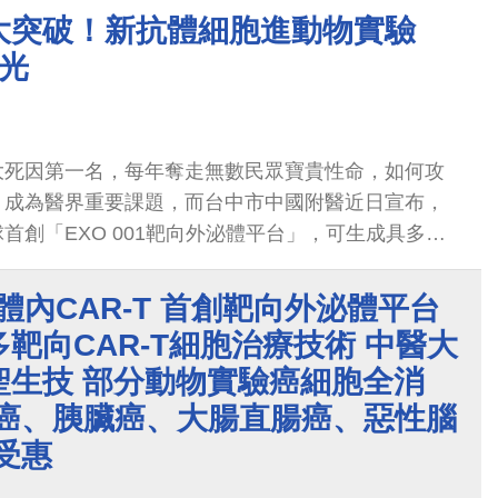
心中的未來醫療是什麼？
大突破！新抗體細胞進動物實驗
光
大死因第一名，每年奪走無數民眾寶貴性命，如何攻
，成為醫界重要課題，而台中市中國附醫近日宣布，
首創「EXO 001靶向外泌體平台」，可生成具多靶
體CAR-T細胞，目前在多項實體癌動物實驗中展現
清除癌細胞，包括肺癌、胰臟癌、大腸直腸癌、惡性
 活體內CAR-T 首創靶向外泌體平台
明年初啟動臨床試驗，為癌症治療帶來全新策略。
靶向CAR-T細胞治療技術 中醫大
聖生技 部分動物實驗癌細胞全消
肺癌、胰臟癌、大腸直腸癌、惡性腦
受惠