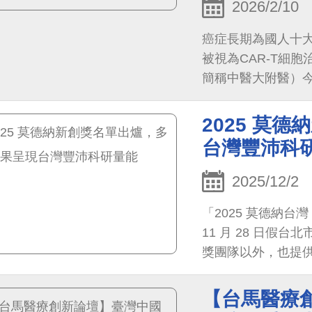
2026/2/10
癌症長期為國人十
被視為CAR-T細
簡稱中醫大附醫）今
「EXO 001靶
辨識能力的奈米抗體
2025 莫
效，甚至完全清除
台灣豐沛科
2025/12/2
「2025 莫德納台
11 月 28 日
獎團隊以外，也提
（Moderna）
場專家學者實體交
【台馬醫療