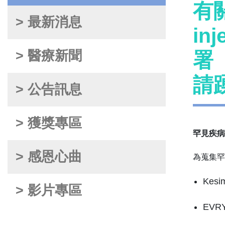
有關
> 最新消息
i
> 醫療新聞
署
請
> 公告訊息
> 獲獎專區
罕見疾病
> 感恩心曲
為蒐集罕
Kesim
> 影片專區
EVRY