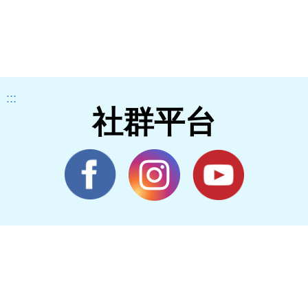
罕
健
材
集
:::
貴
社群平台