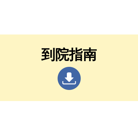
見疾病藥物，現於中央
見疾病藥物，現
康保險署「新藥及新醫
康保險署「新藥
病友意見分享」平台蒐
病友意見分享」
意見，敬請踴躍提供寶
意見，敬請踴躍
意見。
意見。
到院指南