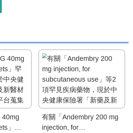
 40mg
有關「Andembry 200 mg
blets」罕
injection, for