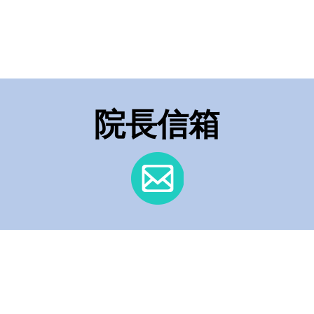
於中央健
subcutaneous use」等2
及新醫材
項罕見疾病藥物，現於中
平台蒐集
央健康保險署「新藥及新
提供寶貴
醫材病友意見分享」平台
蒐集意見，敬請踴躍提供
院長信箱
寶貴意見。