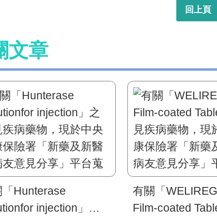
回上頁
關文章
「Hunterase
有關「WELIREG
utionfor injection」之
Film-coated Ta