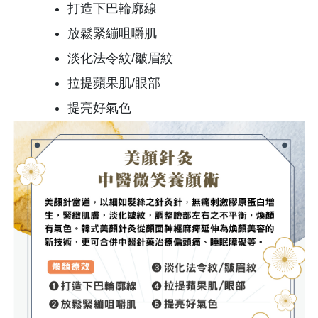
打造下巴輪廓線
放鬆緊繃咀嚼肌
淡化法令紋/皺眉紋
拉提蘋果肌/眼部
提亮好氣色