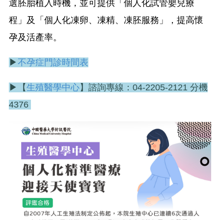
選胚胎植入時機，並可提供「個人化試管嬰兒療
程」及「個人化凍卵、凍精、凍胚服務」，提高懷
孕及活產率。
▶
不孕症門診時間表
▶【
生殖醫學中心
】諮詢專線：04-2205-2121 分機
4376