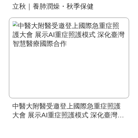
立秋｜養肺潤燥・秋季保健
中醫大附醫受邀登上國際急重症照護
大會 展示AI重症照護模式 深化臺灣智
慧醫療國際合作