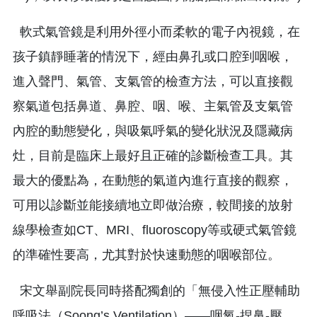
軟式氣管鏡是利用外徑小而柔軟的電子內視鏡，在
孩子鎮靜睡著的情況下，經由鼻孔或口腔到咽喉，
進入聲門、氣管、支氣管的檢查方法，可以直接觀
察氣道包括鼻道、鼻腔、咽、喉、主氣管及支氣管
內腔的動態變化，與吸氣呼氣的變化狀況及隱藏病
灶，目前是臨床上最好且正確的診斷檢查工具。其
最大的優點為，在動態的氣道內進行直接的觀察，
可用以診斷並能接續地立即做治療，較間接的放射
線學檢查如CT、MRI、fluoroscopy等或硬式氣管鏡
的準確性要高，尤其對於快速動態的咽喉部位。
宋文舉副院長同時搭配獨創的「無侵入性正壓輔助
呼吸法（Soong’s Ventilation）――咽氧-捏鼻-壓