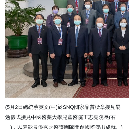
(5月2日總統蔡英文(中)於SNQ國家品質標章接見勗
勉儀式接見中國醫藥大學兒童醫院王志堯院長(右
一)，以表彰最優秀之醫護團隊開創國際傑出成就。)