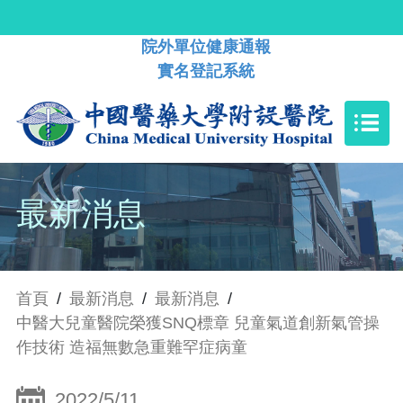
院外單位健康通報
實名登記系統
最新消息
首頁
/
最新消息
/
最新消息
/
中醫大兒童醫院榮獲SNQ標章 兒童氣道創新氣管操
作技術 造福無數急重難罕症病童
2022/5/11