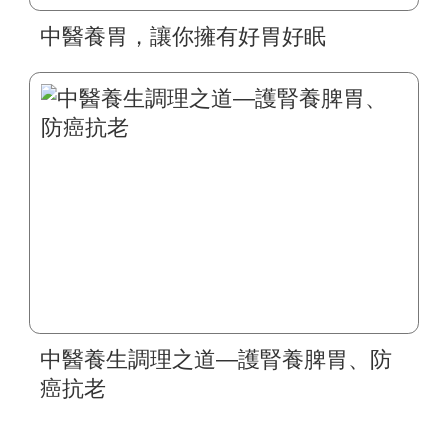
中醫養胃，讓你擁有好胃好眠
中醫養生調理之道—護腎養脾胃、防
癌抗老