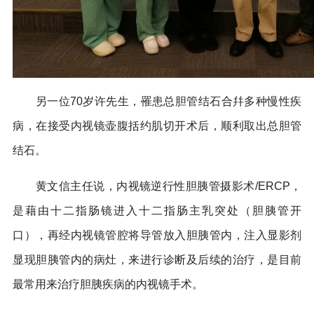
另一位70岁许先生，罹患总胆管结石合幷多种慢性疾
病，在接受内视镜壶腹括约肌切开术后，顺利取出总胆管
结石。
黄文信主任说，内视镜逆行性胆胰管摄影术/ERCP，
是藉由十二指肠镜进入十二指肠主乳突处（胆胰管开
口），再经内视镜管腔将导管放入胆胰管内，注入显影剂
显现胆胰管内的病灶，来进行诊断及后续的治疗，是目前
最常用来治疗胆胰疾病的内视镜手术。