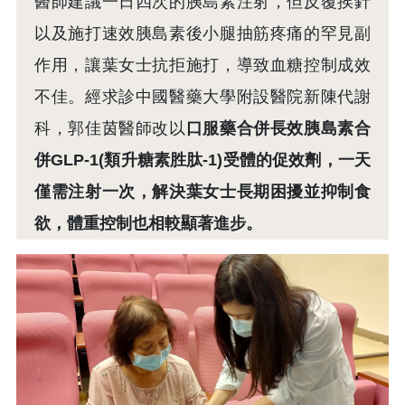
醫師建議一日四次的胰島素注射，但反覆挨針
以及施打速效胰島素後小腿抽筋疼痛的罕見副
作用，讓葉女士抗拒施打，導致血糖控制成效
不佳。經求診中國醫藥大學附設醫院新陳代謝
科，郭佳茵醫師改以
口服藥合併長效胰島素合
併GLP-1(類升糖素胜肽-1)受體的促效劑，一天
僅需注射一次，解決葉女士長期困擾並抑制食
欲，體重控制也相較顯著進步。