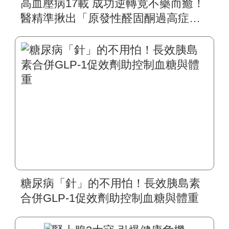
高血壓病17載 成功逆轉竟不藥而癒！
醫精準揪出「原發性醛固酮過高症」
「續發性高血壓」全台估53萬人 找原
因可斷病病灶
糖尿病「針」的不用怕！長效胰島素
合併GLP-1促效劑助控制血糖與體重