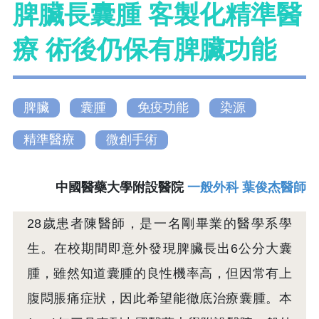
脾臟長囊腫 客製化精準醫
療 術後仍保有脾臟功能
脾臟
囊腫
免疫功能
染源
精準醫療
微創手術
中國醫藥大學附設醫院
一般外科 葉俊杰醫師
28歲患者陳醫師，是一名剛畢業的醫學系學
生。在校期間即意外發現脾臟長出6公分大囊
腫，雖然知道囊腫的良性機率高，但因常有上
腹悶脹痛症狀，因此希望能徹底治療囊腫。本