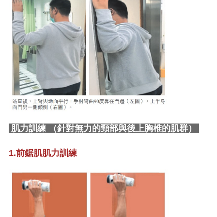
肌力訓練 （針對無力的頸部與後上胸椎的肌群）
1.前鋸肌肌力訓練