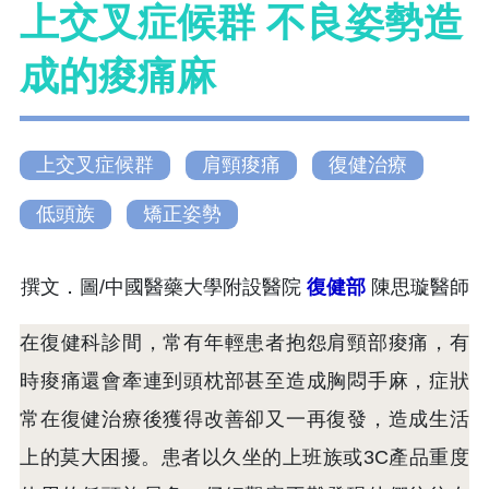
上交叉症候群 不良姿勢造
成的痠痛麻
上交叉症候群
肩頸痠痛
復健治療
低頭族
矯正姿勢
撰文．圖/中國醫藥大學附設醫院
復健部
陳思璇醫師
在復健科診間，常有年輕患者抱怨肩頸部痠痛，有
時痠痛還會牽連到頭枕部甚至造成胸悶手麻，症狀
常在復健治療後獲得改善卻又一再復發，造成生活
上的莫大困擾。患者以久坐的上班族或3C產品重度