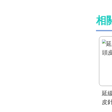
相
延
皮