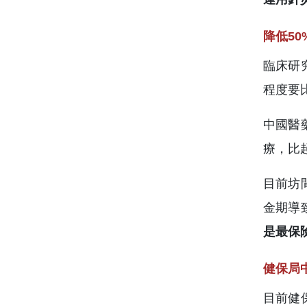
降低5
臨床研
程度要
中國醫
療，比
目前坊
金期導
是最保
健保局
目前健