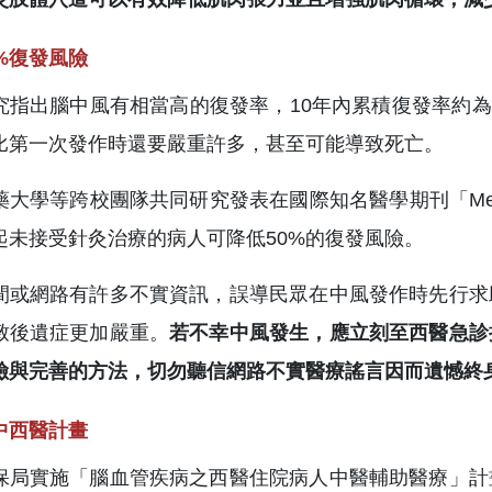
0%復發風險
究指出腦中風有相當高的復發率，10年內累積復發率約為
比第一次發作時還要嚴重許多，甚至可能導致死亡。
藥大學等跨校團隊共同研究發表在國際知名醫學期刊「Med
起未接受針灸治療的病人可降低50%的復發風險。
間或網路有許多不實資訊，誤導民眾在中風發作時先行求
致後遺症更加嚴重。
若不幸中風發生，應立刻至西醫急診
險與完善的方法，切勿聽信網路不實醫療謠言因而遺憾終
中西醫計畫
保局實施「腦血管疾病之西醫住院病人中醫輔助醫療」計