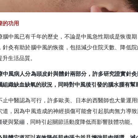
療的功用
療腦中風已有千年的歷史，不論是中風急性期或是恢復期
，針灸有助於腦中風的恢復，包括減少住院天數、降低院
提升生活品質。
療中風病人分為頭皮針與體針兩部分，許多研究證實針灸
腦組織缺血缺氧的狀況，同時對中風後引發的腦水腫有幫
不止中醫認為可行，許多歐美、日本的西醫師也大量運用
穴道，因為中風造成的神經損傷可能會引起肌肉無力導致
僵硬與緊繃，同時引起關節活動度降低而影響肢體功能。
灸肢體穴道可以有效降低肌肉張力並且增強肌肉循環，減