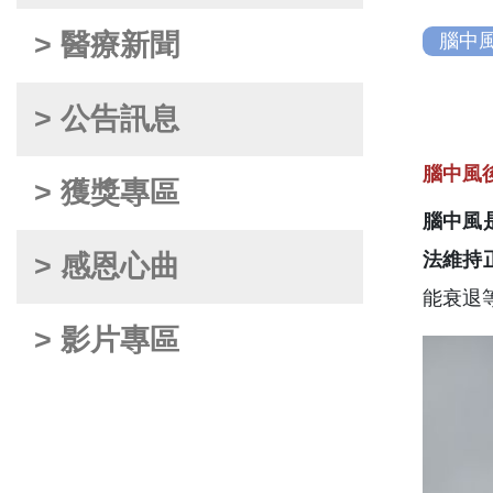
> 醫療新聞
腦中
> 公告訊息
腦中風
> 獲獎專區
腦中風
法維持
> 感恩心曲
能衰退
> 影片專區