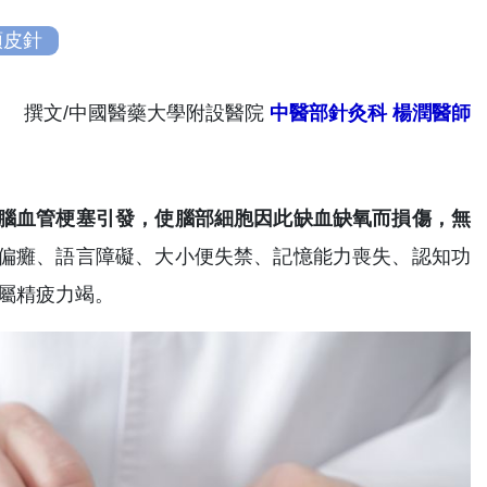
頭皮針
撰文/中國醫藥大學附設醫院
中醫部針灸科
楊潤醫師
腦血管梗塞引發，使腦部細胞因此缺血缺氧而損傷，無
偏癱、語言障礙、大小便失禁、記憶能力喪失、認知功
屬精疲力竭。