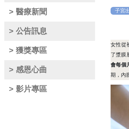
> 醫療新聞
子宮
> 公告訊息
女性從
> 獲獎專區
了漿膜
會每個
> 感恩心曲
期，內
> 影片專區