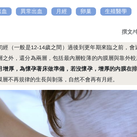
出血
異常出血
月經
卵巢
生殖醫學
撰文
初經（一般是12-14歲之間）過後到更年期來臨之前，
層之外，還分為兩層，包括最內層較薄的內膜層與靠外較
月增厚，為懷孕著床做準備，若沒懷孕，增厚的內膜在排卵
膜層不再規律的生長與剝落，自然不會再有月經。