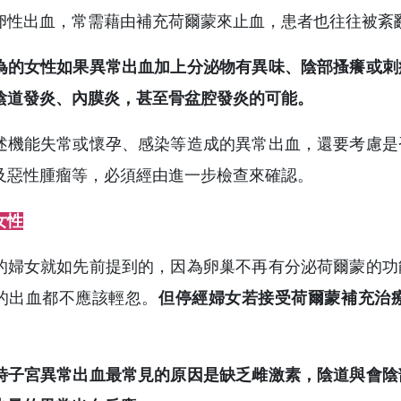
卵性出血，常需藉由補充荷爾蒙來止血，患者也往往被紊
為的女性如果異常出血加上分泌物有異味、陰部搔癢或刺
陰道發炎、內膜炎，甚至骨盆腔發炎的可能。
述機能失常或懷孕、感染等造成的異常出血，還要考慮是
及惡性腫瘤等，必須經由進一步檢查來確認。
女性
的婦女就如先前提到的，因為卵巢不再有分泌荷爾蒙的功
的出血都不應該輕忽。
但停經婦女若接受荷爾蒙補充治
時子宮異常出血最常見的原因是缺乏雌激素，陰道與會陰