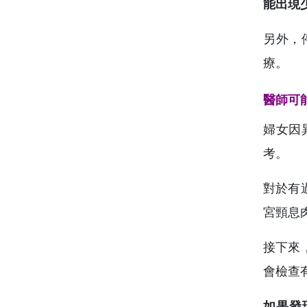
能出現
另外，
療。
醫師可
婦女因
考。
對於有
宮頸息
接下來
會檢查
如果發