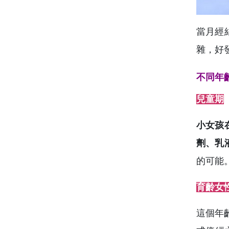
當月經
雜，好
不同年
兒童期
小女孩
劑、乳
的可能
育齡女
這個年