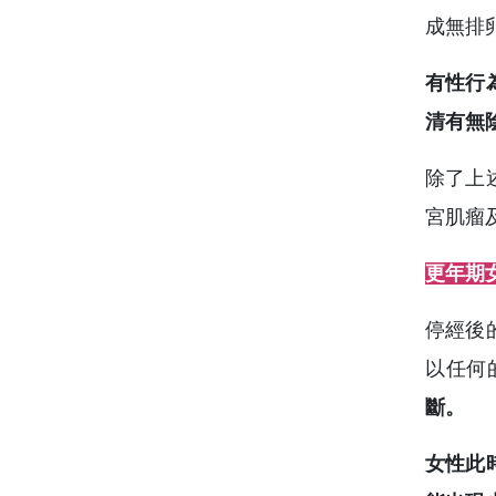
成無排
有性行
清有無
除了上
宮肌瘤
更年期
停經後
以任何
斷。
女性此