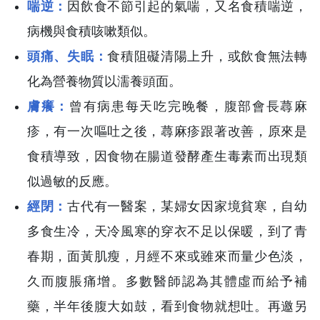
喘逆：
因飲食不節引起的氣喘，又名食積喘逆，
病機與食積咳嗽類似。
頭痛、失眠：
食積阻礙清陽上升，或飲食無法轉
化為營養物質以濡養頭面。
膚癢：
曾有病患每天吃完晚餐，腹部會長蕁麻
疹，有一次嘔吐之後，蕁麻疹跟著改善，原來是
食積導致，因食物在腸道發酵產生毒素而出現類
似過敏的反應。
經閉：
古代有一醫案，某婦女因家境貧寒，自幼
多食生冷，天冷風寒的穿衣不足以保暖，到了青
春期，面黃肌瘦，月經不來或雖來而量少色淡，
久而腹脹痛增。多數醫師認為其體虛而給予補
藥，半年後腹大如鼓，看到食物就想吐。再邀另