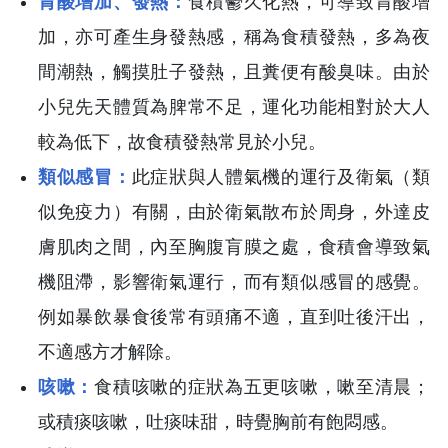
胃酸增加、發熱：
食積鬱久化熱，可導致胃酸增
加，亦可產生身發熱感，稱為食積發熱，多為夜
間潮熱，觸摸肚子發熱，且糞便有酸臭味。由於
小兒先天體質為脾常不足，運化功能相對於大人
較為低下，故食積發熱常見於小兒。
類似感冒：
此症狀與人體氣機的運行及衛氣（類
似免疫力）有關，由於衛氣散布於周身，外達皮
膚肌肉之間，內至胸腹肓膜之處，食積會導致氣
機阻滯，影響衛氣運行，而有類似感冒的感覺。
例如暴飲暴食後常有頭痛不適，直到吐後汗出，
不適感方才解除。
咳嗽：
食積咳嗽的症狀為五更咳嗽，嗽至清晨；
或積痰咳嗽，吐痰味甜，時覺胸前有飽悶感。