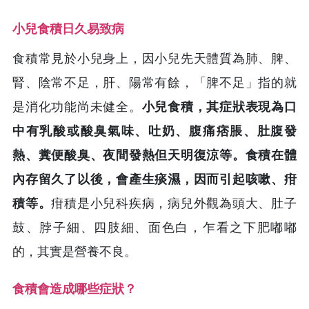
小兒食積日久易致病
食積常見於小兒身上，因小兒先天體質為肺、脾、
腎、陰常不足，肝、陽常有餘，「脾不足」指的就
是消化功能尚未健全。
小兒食積，其症狀表現為口
中有乳酸或酸臭氣味、吐奶、腹痛痞脹、肚腹發
熱、糞便酸臭、夜間發熱但天明復涼等。食積在體
內存留久了以後，會產生痰濕，因而引起咳嗽、疳
積等。
疳積是小兒科疾病，病兒外觀為頭大、肚子
鼓、脖子細、四肢細、面色白，乍看之下肥嘟嘟
的，其實是營養不良。
食積會造成哪些症狀？