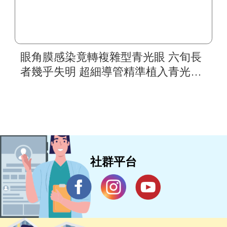
眼角膜感染竟轉複雜型青光眼 六旬長
者幾乎失明 超細導管精準植入青光眼
手術 搶救近盲視力
社群平台