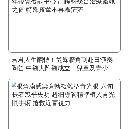
君君人生翻轉！從躲牆角到赴日演奏
陶笛 中醫大附醫成立「兒童及青少年
視覺復能中心」 跨科統合治療靈魂之
窗 特殊孩童不再霧茫茫